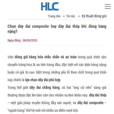
Kỹ thuật đóng gói
Trang chủ
Tin tức
TÌM KIẾM
Chọn dây đai composite hay dây đai thép khi đóng hàng
Trang chủ
nặng?
▼
Giới thiệu
Ngày đăng : 08/09/2025
Đối tác
Thư ngỏ
▼
Việc
đóng gói hàng hóa chắc chắn và an toàn
trong quá trình vận
Tầm nhìn sứ mệnh
Phạm vi cung cấp
chuyển hàng hóa là ưu tiên hàng đầu, đặc biệt với các kiện hàng nặng
▼
▼
Giá trị cốt lõi
Tin tức
Cố định, nâng hạ hàng hóa
hoặc có giá trị cao. Một trong những yếu tố then chốt trong quá trình
▼
Cơ sở vật chất
Dây đai Composite
VCI - chống mài mòn kim loại
Liên hệ
Kỹ thuật đóng gói
này chính là
lựa chọn dây đai phù hợp
.
▼
R&D
Dây cáp vải cẩu hàng
Giấy chống Gỉ VCI
Vật liệu chống ẩm mốc
Tin tức tổng hợp
Email : sales@hlcvn.com
Trong thế giới
dây đai chằng hàng
, có hai "ứng cử viên" sáng giá
thường được đặt lên bàn cân cho nhiệm vụ khó khăn này:
dây đai thép
▼
Chứng chỉ
Dây tăng đơ chằng hàng
Túi nylon chống gỉ CoroVCI®
Gói hút ẩm bentonite clay
Bao bì đóng gói
Hotline : 0913207773
– một giải pháp truyền thống đầy sức mạnh, và
dây đai composite
–
▼
Profile
Dây đai vải chằng hàng
Bột chống gỉ VCI (VCI Powder))
Gói hút ẩm Silica gel
Túi nylon PE chuyên dụng
Thiết bị hỗ trợ đóng gói
Language:
"người hùng" thế hệ mới với nhiều ưu điểm vượt trội.