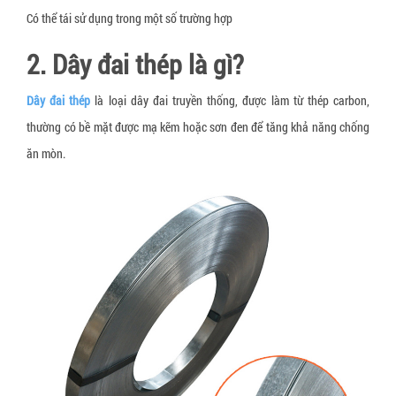
Có thể tái sử dụng trong một số trường hợp
Dây đai xơ sợi thực vật
Dây đai giấy
2. Dây đai thép là gì?
Tấm tổ ong
Dây đai thép
là loại dây đai truyền thống, được làm từ thép carbon,
Thùng carton, hộp carton
thường có bề mặt được mạ kẽm hoặc sơn đen để tăng khả năng chống
ăn mòn.
Pallet giấy tổ ong
Thùng quây carton
Vách ngăn thùng carton
Giấy bóng khí gói hàng
Xốp định hình giãn nở