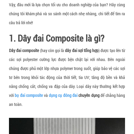
▼
Dây đai nhựa PET
Dầu chống gỉ
Lọ hút ẩm silica gel canister
Màng chít, màng PE
Máy thổi túi khí chèn thùng carton
Thiết bị vật tư xếp dỡ, nâng hạ
Vậy, đâu mới là lựa chọn tối ưu cho doanh nghiệp của bạn? Hãy cùng
Dây đai nhựa PP
Viên nén chống gỉ sét
Gói hút ẩm silica gel chỉ thị màu
Túi xốp PE foam
Thiết bị đóng đai
chúng tôi khám phá và so sánh một cách nhẹ nhàng, chi tiết để tìm ra
Xe nâng tay thấp 3 tấn càng hẹp
câu trả lời nhé!
Dây chun quấn pallet
Bộ khuếch tán chống gỉ (VCI Emitter)
Túi chống ẩm Container
Phụ liệu đóng gói sản phẩm may mặc
Máy in
Xe nâng tay thấp 3 tấn càng rộng
1. Dây đai Composite là gì?
Dây chằng hàng khóa cam
Gói hút ẩm Nano
Khay nhựa định hình
Máy cắt băng keo
Xe nâng mặt bàn 350 kg
Dây cáp vải tròn
Gói bột chống ẩm 300%
Decal Void Open
Máy quấn màng pallet
Xe nâng mặt bàn 500 kg
Dây đai composite
(hay còn gọi là
dây đai sợi tổng hợp
) được tạo lên từ
Dây đai thép
Màng chống mốc PE sheet
Băng dính bảo vệ bề mặt
Máy tạo giấy chèn hàng
Xe nâng mặt bàn 800 kg
các sợi polyester cường lực được bện chặt lại với nhau. Bên ngoài
chúng được phủ một lớp nhựa polymer trong suốt, giúp bảo vệ các sợi
Bọ kẹp dây đai composite
Miếng chống mốc công nghệ sinh học
Băng dính công nghiệp
Thiết bị đóng gói khác
Xe đẩy hàng 1 tầng sàn nhựa
tơ bên trong khỏi tác động của thời tiết, tia UV; tăng độ bền và khả
Túi khí chèn hàng container
Miếng chống nấm mốc LDPE
Túi nhôm chống tĩnh điện ESD
năng chống cắt, chống va đập của dây. Loại dây này thường kết hợp
Túi khí chèn lót thùng carton
Miếng chỉ thị độ ẩm
Túi bóng khí ESD
với
bọ đai composite
và
dụng cụ đóng đai
chuyên dụng
để chằng hàng
an toàn.
Túi đệm khí chống va đập hàng hóa
Giấy chống ẩm
Băng dính chống tĩnh điện ESD
Giấy chèn lót hàng
Giấy chống mốc đóng gói hàng da giày
Xốp định hình PE foam
Thanh nẹp góc giấy
Gói hút oxy O2