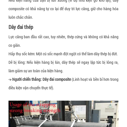
Nếu kiện hàng của bạn bị lún xuống (ví dụ như kiện gỗ khô lại), dây
composite có khả năng tự co lại để duy trì lực căng, giữ cho hàng hóa
luôn chắc chắn.
Dây đai thép
Lực căng ban đầu rất cao, tuy nhiên, thép cứng và không có khả năng
co giãn.
Hấp thụ sốc kém: Một cú sốc mạnh đột ngột có thể làm dây thép bị đứt.
Dễ bị lỏng: Nếu kiện hàng bị lún, dây thép sẽ ngay lập tức bị lỏng ra,
làm giảm sự an toàn của kiện hàng.
-> Người chiến thắng:
Dây đai composite
(Linh hoạt và bền bỉ hơn trong
điều kiện vận chuyển thực tế).