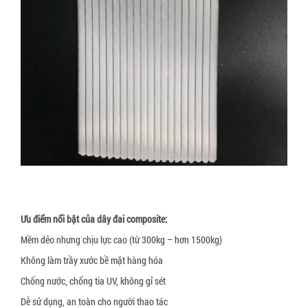
Xốp bóp nổ
Gói hút oxy Newlvye
Slip sheet giấy
Gói hút khí ethylene
Slip sheet nhựa trắng
Gói hút CO2
Slip sheet nhựa HDPE
Gói hút ẩm đất sét hoạt tính (activated clay)
Nhãn cảnh báo hàng hóa bị nghiêng
Nhôm hoạt tính (Activated Allumina)
Nhãn cảnh báo hàng hóa bị va đập
Dung dịch chống mốc cho da giày
Pallet gỗ
Pallet nhựa
Ưu điểm nổi bật của dây đai composite:
Đệm giảm chấn pallet
Mềm dẻo nhưng chịu lực cao (từ 300kg – hơn 1500kg)
Khóa đai nhựa
Không làm trầy xước bề mặt hàng hóa
Khóa đai sắt
Chống nước, chống tia UV, không gỉ sét
Giấy tổ ong bọc hàng
Dễ sử dụng, an toàn cho người thao tác