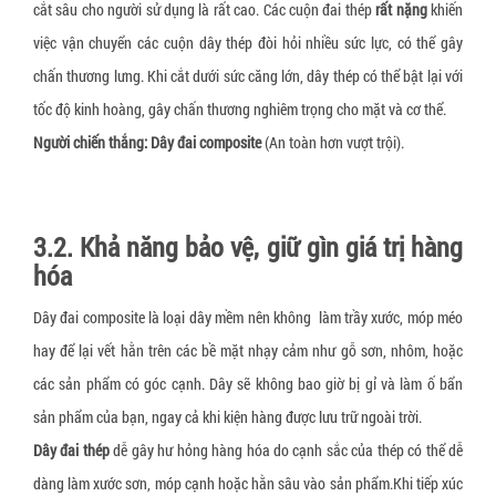
cắt sâu cho người sử dụng là rất cao. Các cuộn đai thép
r
ất nặng
khiến
việc vận chuyển các cuộn dây thép đòi hỏi nhiều sức lực, có thể gây
chấn thương lưng. Khi cắt dưới sức căng lớn, dây thép có thể bật lại với
tốc độ kinh hoàng, gây chấn thương nghiêm trọng cho mặt và cơ thể.
Người chiến thắng:
Dây đai composite
(An toàn hơn vượt trội).
3.2. Khả năng bảo vệ, giữ gìn giá trị hàng
hóa
Dây đai composite là loại dây mềm nên không làm trầy xước, móp méo
hay để lại vết hằn trên các bề mặt nhạy cảm như gỗ sơn, nhôm, hoặc
các sản phẩm có góc cạnh. Dây sẽ không bao giờ bị gỉ và làm ố bẩn
sản phẩm của bạn, ngay cả khi kiện hàng được lưu trữ ngoài trời.
Dây đai thép
dễ gây hư hỏng hàng hóa do cạnh sắc của thép có thể dễ
dàng làm xước sơn, móp cạnh hoặc hằn sâu vào sản phẩm.Khi tiếp xúc