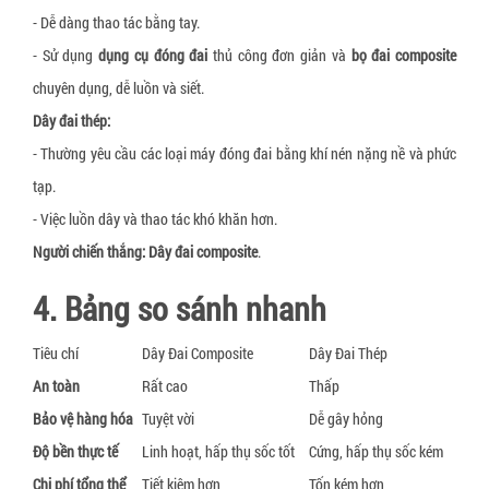
- Dễ dàng thao tác bằng tay.
- Sử dụng
dụng cụ đóng đai
thủ công đơn giản và
bọ đai composite
chuyên dụng, dễ luồn và siết.
Dây đai thép:
- Thường yêu cầu các loại máy đóng đai bằng khí nén nặng nề và phức
tạp.
- Việc luồn dây và thao tác khó khăn hơn.
Người chiến thắng:
Dây đai composite
.
4. Bảng so sánh nhanh
Tiêu chí
Dây Đai Composite
Dây Đai Thép
An toàn
Rất cao
Thấp
Bảo vệ hàng hóa
Tuyệt vời
Dễ gây hỏng
Độ bền thực tế
Linh hoạt, hấp thụ sốc tốt
Cứng, hấp thụ sốc kém
Chi phí tổng thể
Tiết kiệm hơn
Tốn kém hơn