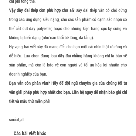
chi phí tổng thể.
Vậy dây đai thép còn phù hợp cho ai?
Dây đai thép vẫn có chỗ đứng
trong các ứng dụng siêu nặng, cho các sản phẩm có cạnh sắc nhọn có
thể cắt đứt dây polyester, hoặc cho những kiện hàng cực kỳ cứng và
không bị biến dạng (như các khối bê tông, đá tảng).
Hy vọng bài viết này đã mang đến cho bạn một cái nhìn thật rõ ràng và
dễ hiểu. Lựa chọn đúng loại
dây đai chằng hàng
không chỉ là bảo vệ
sản phẩm, mà còn là bảo vệ con người và tối ưu hóa lợi nhuận cho
doanh nghiệp của bạn.
Bạn vẫn còn phân vân? Hãy để đội ngũ chuyên gia của chúng tôi tư
vấn giải pháp phù hợp nhất cho bạn. Liên hệ ngay để nhận báo giá chi
tiết và mẫu thử miễn phí!
social_all
Các bài viết khác