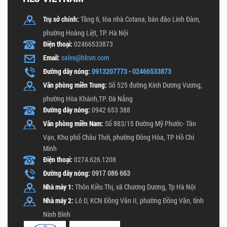
Trụ sở chính:
Tầng 6, tòa nhà Cotana, bán đảo Linh Đàm,
phường Hoàng Liệt, TP. Hà Nội
Điện thoại:
02466533873
Email:
sales@hlcvn.com
Đường dây nóng:
0913207773
-
02466533873
Văn phòng miền Trung:
Số 525 đường Kinh Dương Vương,
phường Hòa Khánh,TP. Đà Nẵng
Đường dây nóng:
0942 653 388
Văn phòng miền Nam:
Số 883/15 Đường Mỹ Phước- Tân
Vạn, Khu phố Châu Thới, phường Đông Hòa, TP Hồ Chí
Minh
Điện thoại:
0274.626.1208
Đường dây nóng:
0917 086 663
Nhà máy 1:
Thôn Kiều Thị, xã Chương Dương, Tp Hà Nội
Nhà máy 2:
Lô D, KCN Đồng Văn II, phường Đồng Văn, tỉnh
Ninh Bình