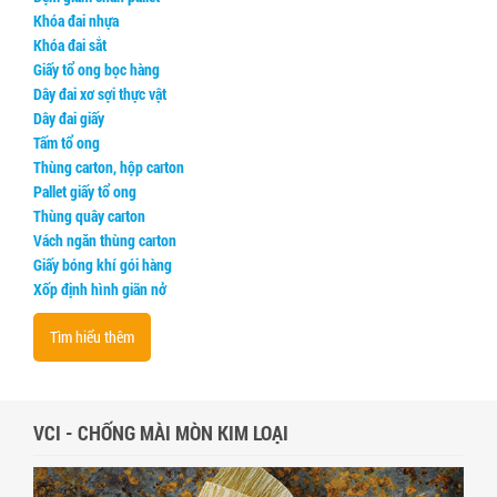
Khóa đai nhựa
Dây đai xơ sợi thực vật
Khóa đai sắt
Dây đai giấy
Giấy tổ ong bọc hàng
Dây đai xơ sợi thực vật
Tấm tổ ong
Dây đai giấy
Tấm tổ ong
Thùng carton, hộp carton
Thùng carton, hộp carton
Pallet giấy tổ ong
Pallet giấy tổ ong
Thùng quây carton
Thùng quây carton
Vách ngăn thùng carton
Giấy bóng khí gói hàng
Vách ngăn thùng carton
Xốp định hình giãn nở
Giấy bóng khí gói hàng
Tìm hiểu thêm
Xốp định hình giãn nở
VCI - CHỐNG MÀI MÒN KIM LOẠI