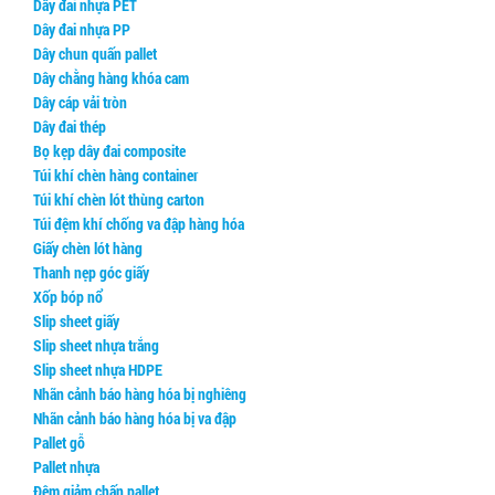
Dây đai nhựa PET
Xốp bóp nổ
Gói hút oxy Newlvye
Dây đai nhựa PP
Dây chun quấn pallet
Slip sheet giấy
Gói hút khí ethylene
Dây chằng hàng khóa cam
Slip sheet nhựa trắng
Gói hút CO2
Dây cáp vải tròn
Dây đai thép
Slip sheet nhựa HDPE
Gói hút ẩm đất sét hoạt tính (activated clay)
Bọ kẹp dây đai composite
Túi khí chèn hàng container
Nhãn cảnh báo hàng hóa bị nghiêng
Nhôm hoạt tính (Activated Allumina)
Túi khí chèn lót thùng carton
Túi đệm khí chống va đập hàng hóa
Nhãn cảnh báo hàng hóa bị va đập
Dung dịch chống mốc cho da giày
Giấy chèn lót hàng
Pallet gỗ
Thanh nẹp góc giấy
Xốp bóp nổ
Pallet nhựa
Slip sheet giấy
Slip sheet nhựa trắng
Đệm giảm chấn pallet
Slip sheet nhựa HDPE
Nhãn cảnh báo hàng hóa bị nghiêng
Khóa đai nhựa
Nhãn cảnh báo hàng hóa bị va đập
Khóa đai sắt
Pallet gỗ
Pallet nhựa
Giấy tổ ong bọc hàng
Đệm giảm chấn pallet