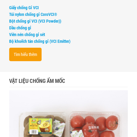
Giấy chống Gỉ VCI
Túi nylon chống gỉ CoroVCI®
Bột chống gỉ VCI (VCI Powder))
Dầu chống gỉ
Viên nén chống gỉ sét
Bộ khuếch tán chống gỉ (VCI Emitter)
Tìm hiểu thêm
VẬT LIỆU CHỐNG ẨM MỐC