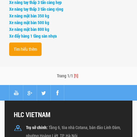
Xe nâng tay thấp 3 tấn càng hẹp
Xe nâng tay thấp 3 tấn càng rộng
Xe nâng mặt bàn 350 kg
Xe nâng mặt bàn 500 kg
Xe nâng mặt bàn 800 kg
Xe đẩy hàng 1 tầng sàn nhựa
Tìm hiểu thêm
Trang 1/1
[1]
HLC VIETNAM
Trụ sở chính:
Tầng 6, tòa nhà Cotana, bán đảo Linh Đàm,
phường Hoàng Liệt, TP. Hà Nội