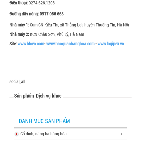
Điện thoại:
0274.626.1208
Dây đai xơ sợi thực vật
Đường dây nóng:
0917 086 663
Dây đai giấy
Nhà máy 1:
Cụm CN Kiều Thị, xã Thắng Lợi, huyện Thường Tín, Hà Nội
Tấm tổ ong
Nhà máy 2:
KCN Châu Sơn, Phủ Lý, Hà Nam
Thùng carton, hộp carton
Site:
www.hlcvn.com
-
www.baoquanhanghoa.com
-
www.logipex.vn
Pallet giấy tổ ong
Thùng quây carton
Vách ngăn thùng carton
social_all
Giấy bóng khí gói hàng
Sản phẩm-Dịch vụ khác
Xốp định hình giãn nở
DANH MỤC SẢN PHẨM
Cố định, nâng hạ hàng hóa
+