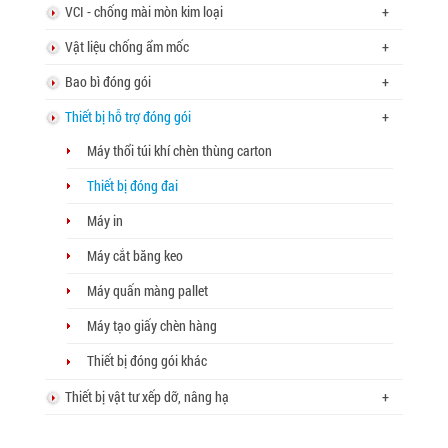
VCI - chống mài mòn kim loại
+
Vật liệu chống ẩm mốc
+
Bao bì đóng gói
+
Thiết bị hỗ trợ đóng gói
+
Máy thổi túi khí chèn thùng carton
Thiết bị đóng đai
Máy in
Máy cắt băng keo
Máy quấn màng pallet
Máy tạo giấy chèn hàng
Thiết bị đóng gói khác
Thiết bị vật tư xếp dỡ, nâng hạ
+