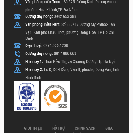
Văn phòng miền Trung:
Số 525 đường Kinh Dương Vương,
phường Hòa Khánh,TP. Đà Nẵng
Đường dây nóng:
0942 653 388
Văn phòng miền Nam:
Số 883/15 Đường Mỹ Phước- Tân
Vạn, Khu phố Châu Thới, phường Đông Hòa, TP Hồ Chí
Minh
Điện thoại:
0274.626.1208
Đường dây nóng:
0917 086 663
Nhà máy 1:
Thôn Kiều Thị, xã Chương Dương, Tp Hà Nội
Nhà máy 2:
Lô D, KCN Đồng Văn II, phường Đồng Văn, tỉnh
Ninh Bình
GIỚI THIỆU
HỖ TRỢ
CHÍNH SÁCH
ĐIỀU