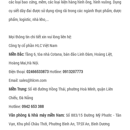
các loại bao cứng, mềm, các loại kiện hàng hình ống, hình vuông. Dụng
Xốp bóp nổ
Gói hút oxy Newlvye
cụ siết dây đai được sử dụng rộng rãi trong các ngành thực phẩm, dược
Slip sheet giấy
Gói hút khí ethylene
phẩm, logistic, nhà kho,...
Slip sheet nhựa trắng
Gói hút CO2
Mọi thông tin chi tiết xin vui lòng liên hệ:
Slip sheet nhựa HDPE
Gói hút ẩm đất sét hoạt tính (activated clay)
Công ty cổ phần HLC Việt Nam
Nhãn cảnh báo hàng hóa bị nghiêng
Nhôm hoạt tính (Activated Allumina)
Miền Bắc:
Tầng 6, tòa nhà Cotana, bán đảo Linh Đàm, Hoàng Liệt,
Nhãn cảnh báo hàng hóa bị va đập
Dung dịch chống mốc cho da giày
Hoàng Mai,Hà Nội.
Pallet gỗ
Điện thoại:
02466533873
Hotline:
0913207773
Email: sales@hlcvn.com
Pallet nhựa
Miền Trung:
Số 48 đường Hồng Thái, phường Hoà Minh, quận Liên
Đệm giảm chấn pallet
Chiểu, Đà Nẵng
Khóa đai nhựa
Hotline:
0942 653 388
Khóa đai sắt
Văn phòng & Nhà máy miền Nam:
Số 883/15 Đường Mỹ Phước - Tân
Vạn, Khu phố Châu Thới, Phường Bình An, TP.Dĩ An, Bình Dương
Giấy tổ ong bọc hàng