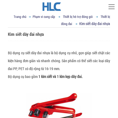
Trang chủ
Phạm vi cung cấp
Thiết bị hỗ trợ đóng gói
Thiết bị
TÌM KIẾM
Kìm siết dây đai nhựa
đóng đai
Trang chủ
Kìm siết dây đai nhựa
▼
Giới thiệu
Đối tác
Thư ngỏ
Bộ dụng cụ siết dây đai nhựa là bộ dụng cụ nhỏ, gọn giúp siết chặt các
▼
Tầm nhìn sứ mệnh
Phạm vi cung cấp
kiện hàng đơn giản và nhanh chóng. Sản phẩm có thể siết các loại dây
đai PP, PET có độ rộng từ 16-19 mm.
▼
▼
Giá trị cốt lõi
Tin tức
Cố định, nâng hạ hàng hóa
Bộ dụng cụ bao gồm
1 kìm xiết và 1 kìm kẹp dây đai.
▼
Cơ sở vật chất
Dây đai Composite
VCI - chống mài mòn kim loại
Liên hệ
Kỹ thuật đóng gói
▼
R&D
Dây cáp vải cẩu hàng
Giấy chống Gỉ VCI
Vật liệu chống ẩm mốc
Tin tức tổng hợp
Email : sales@hlcvn.com
▼
Chứng chỉ
Dây tăng đơ chằng hàng
Túi nylon chống gỉ CoroVCI®
Gói hút ẩm bentonite clay
Bao bì đóng gói
Hotline : 0913207773
▼
Profile
Dây đai vải chằng hàng
Bột chống gỉ VCI (VCI Powder))
Gói hút ẩm Silica gel
Túi nylon PE chuyên dụng
Thiết bị hỗ trợ đóng gói
Language: