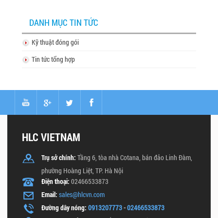
DANH MỤC TIN TỨC
Kỹ thuật đóng gói
Tin tức tổng hợp
HLC VIETNAM
Trụ sở chính:
Tầng 6, tòa nhà Cotana, bán đảo Linh Đàm,
phường Hoàng Liệt, TP. Hà Nội
Điện thoại:
02466533873
Email:
sales@hlcvn.com
Đường dây nóng:
0913207773
-
02466533873