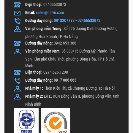
Điện thoại:
02466533873
Email:
sales@hlcvn.com
Đường dây nóng:
0913207773
-
02466533873
Văn phòng miền Trung:
Số 525 đường Kinh Dương Vương,
phường Hòa Khánh,TP. Đà Nẵng
Đường dây nóng:
0942 653 388
Văn phòng miền Nam:
Số 883/15 Đường Mỹ Phước- Tân
Vạn, Khu phố Châu Thới, phường Đông Hòa, TP Hồ Chí
Minh
Điện thoại:
0274.626.1208
Đường dây nóng:
0917 086 663
Nhà máy 1:
Thôn Kiều Thị, xã Chương Dương, Tp Hà Nội
Nhà máy 2:
Lô D, KCN Đồng Văn II, phường Đồng Văn, tỉnh
Ninh Bình