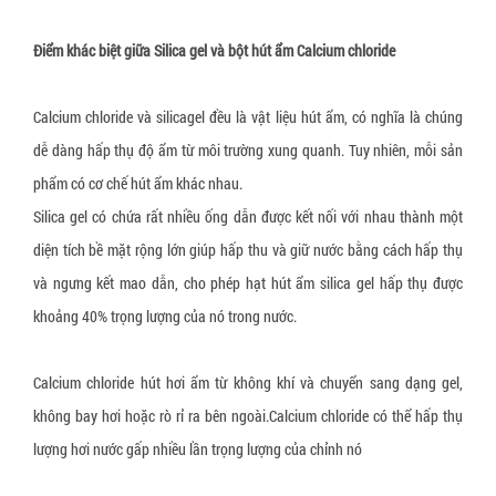
▼
Dây đai nhựa PET
Dầu chống gỉ
Lọ hút ẩm silica gel canister
Màng chít, màng PE
Máy thổi túi khí chèn thùng carton
Thiết bị vật tư xếp dỡ, nâng hạ
Dây đai nhựa PP
Viên nén chống gỉ sét
Gói hút ẩm silica gel chỉ thị màu
Túi xốp PE foam
Thiết bị đóng đai
Điểm khác biệt giữa Silica gel và bột hút ẩm Calcium chloride
Xe nâng tay thấp 3 tấn càng hẹp
Dây chun quấn pallet
Bộ khuếch tán chống gỉ (VCI Emitter)
Túi chống ẩm Container
Phụ liệu đóng gói sản phẩm may mặc
Máy in
Xe nâng tay thấp 3 tấn càng rộng
Calcium chloride và silicagel đều là vật liệu hút ẩm, có nghĩa là chúng
Dây chằng hàng khóa cam
Gói hút ẩm Nano
Khay nhựa định hình
Máy cắt băng keo
Xe nâng mặt bàn 350 kg
dễ dàng hấp thụ độ ẩm từ môi trường xung quanh. Tuy nhiên, mỗi sản
Dây cáp vải tròn
Gói bột chống ẩm 300%
Decal Void Open
Máy quấn màng pallet
Xe nâng mặt bàn 500 kg
phẩm có cơ chế hút ẩm khác nhau.
Silica gel có chứa rất nhiều ống dẫn được kết nối với nhau thành một
Dây đai thép
Màng chống mốc PE sheet
Băng dính bảo vệ bề mặt
Máy tạo giấy chèn hàng
Xe nâng mặt bàn 800 kg
diện tích bề mặt rộng lớn giúp hấp thu và giữ nước bằng cách hấp thụ
Bọ kẹp dây đai composite
Miếng chống mốc công nghệ sinh học
Băng dính công nghiệp
Thiết bị đóng gói khác
Xe đẩy hàng 1 tầng sàn nhựa
và ngưng kết mao dẫn, cho phép hạt hút ẩm silica gel hấp thụ được
Túi khí chèn hàng container
Miếng chống nấm mốc LDPE
Túi nhôm chống tĩnh điện ESD
khoảng 40% trọng lượng của nó trong nước.
Túi khí chèn lót thùng carton
Miếng chỉ thị độ ẩm
Túi bóng khí ESD
Calcium chloride hút hơi ẩm từ không khí và chuyển sang dạng gel,
Túi đệm khí chống va đập hàng hóa
Giấy chống ẩm
Băng dính chống tĩnh điện ESD
không bay hơi hoặc rò rỉ ra bên ngoài.Calcium chloride có thể hấp thụ
Giấy chèn lót hàng
Giấy chống mốc đóng gói hàng da giày
Xốp định hình PE foam
lượng hơi nước gấp nhiều lần trọng lượng của chỉnh nó
Thanh nẹp góc giấy
Gói hút oxy O2