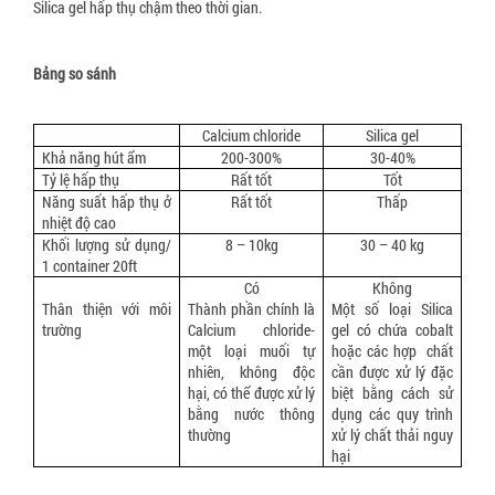
Silica gel hấp thụ chậm theo thời gian.
Bảng so sánh
Calcium chloride
Silica gel
Khả năng hút ẩm
200-300%
30-40%
Tỷ lệ hấp thụ
Rất tốt
Tốt
Năng suất hấp thụ ở
Rất tốt
Thấp
nhiệt độ cao
Khối lượng sử dụng/
8 – 10kg
30 – 40 kg
1 container 20ft
Có
Không
Thân thiện với môi
Thành phần chính là
Một số loại Silica
trường
Calcium chloride-
gel có chứa cobalt
một loại muối tự
hoặc các hợp chất
nhiên, không độc
cần được xử lý đặc
hại, có thể được xử lý
biệt bằng cách sử
bằng nước thông
dụng các quy trình
thường
xử lý chất thải nguy
hại