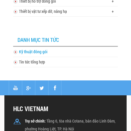
Thiết bị hỗ trợ đóng gói
+
Thiết bị vật tư xếp dỡ, nâng hạ
+
DANH MỤC TIN TỨC
Kỹ thuật đóng gói
Tin tức tổng hợp
HLC VIETNAM
Trụ sở chính:
Tầng 6, tòa nhà Cotana, bán đảo Linh Đàm,
phường Hoàng Liệt, TP. Hà Nội