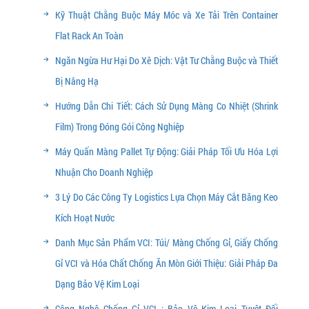
Kỹ Thuật Chằng Buộc Máy Móc và Xe Tải Trên Container
Flat Rack An Toàn
Ngăn Ngừa Hư Hại Do Xê Dịch: Vật Tư Chằng Buộc và Thiết
Bị Nâng Hạ
Hướng Dẫn Chi Tiết: Cách Sử Dụng Màng Co Nhiệt (Shrink
Film) Trong Đóng Gói Công Nghiệp
Máy Quấn Màng Pallet Tự Động: Giải Pháp Tối Ưu Hóa Lợi
Nhuận Cho Doanh Nghiệp
3 Lý Do Các Công Ty Logistics Lựa Chọn Máy Cắt Băng Keo
Kích Hoạt Nước
Danh Mục Sản Phẩm VCI: Túi/ Màng Chống Gỉ, Giấy Chống
Gỉ VCI và Hóa Chất Chống Ăn Mòn Giới Thiệu: Giải Pháp Đa
Dạng Bảo Vệ Kim Loại
Công Nghệ Chống Gỉ VCI : Bảo Vệ Kim Loại Tuyệt Đối