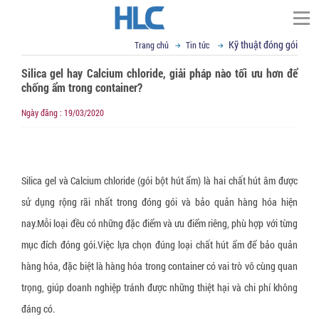
Kỹ thuật đóng gói
Trang chủ
Tin tức
TÌM KIẾM
Silica gel hay Calcium chloride, giải pháp nào tối ưu hơn để
Trang chủ
chống ẩm trong container?
▼
Giới thiệu
Ngày đăng : 19/03/2020
Đối tác
Thư ngỏ
▼
Tầm nhìn sứ mệnh
Phạm vi cung cấp
Silica gel và Calcium chloride (gói bột hút ẩm) là hai chất hút âm được
▼
▼
Giá trị cốt lõi
Tin tức
Cố định, nâng hạ hàng hóa
sử dụng rộng rãi nhất trong đóng gói và bảo quản hàng hóa hiện
▼
Cơ sở vật chất
Dây đai Composite
VCI - chống mài mòn kim loại
Liên hệ
Kỹ thuật đóng gói
nay.Mỗi loại đều có những đặc điểm và ưu điểm riêng, phù hợp với từng
▼
R&D
Dây cáp vải cẩu hàng
Giấy chống Gỉ VCI
Vật liệu chống ẩm mốc
Tin tức tổng hợp
Email : sales@hlcvn.com
mục đích đóng gói.Việc lựa chọn đúng loại chất hút ẩm để bảo quản
hàng hóa, đặc biệt là hàng hóa trong container có vai trò vô cùng quan
▼
Chứng chỉ
Dây tăng đơ chằng hàng
Túi nylon chống gỉ CoroVCI®
Gói hút ẩm bentonite clay
Bao bì đóng gói
Hotline : 0913207773
trọng, giúp doanh nghiệp tránh được những thiệt hại và chi phí không
▼
Profile
Dây đai vải chằng hàng
Bột chống gỉ VCI (VCI Powder))
Gói hút ẩm Silica gel
Túi nylon PE chuyên dụng
Thiết bị hỗ trợ đóng gói
Language:
đáng có.