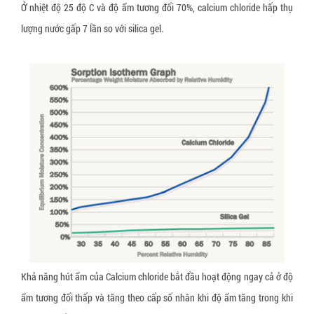
Ở nhiệt độ 25 độ C và độ ẩm tương đối 70%, calcium chloride hấp thụ
Dây đai xơ sợi thực vật
lượng nước gấp 7 lần so với silica gel.
Dây đai giấy
Tấm tổ ong
Thùng carton, hộp carton
Pallet giấy tổ ong
Thùng quây carton
Vách ngăn thùng carton
Giấy bóng khí gói hàng
Xốp định hình giãn nở
Khả năng hút ẩm của Calcium chloride bắt đầu hoạt động ngay cả ở độ
ẩm tương đối thấp và tăng theo cấp số nhân khi độ ẩm tăng trong khi