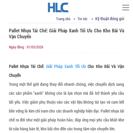
Kỹ thuật đóng gói
Trang chủ
Tin tức
TÌM KIẾM
Pallet Nhựa Tái Chế: Giải Pháp Xanh Tối Ưu Cho Kho Bãi Và
Trang chủ
Vận Chuyển
▼
Giới thiệu
Ngày đăng : 01/03/2026
Đối tác
Thư ngỏ
▼
Pallet Nhựa Tái Chế:
Giải Pháp Xanh Tối Ưu
Cho Kho Bãi Và Vận
Tầm nhìn sứ mệnh
Phạm vi cung cấp
Chuyển
▼
▼
Giá trị cốt lõi
Tin tức
Cố định, nâng hạ hàng hóa
Trong một thế giới đang thay đổi nhanh chóng, việc chuyển dịch sang
▼
Cơ sở vật chất
Dây đai Composite
VCI - chống mài mòn kim loại
Liên hệ
Kỹ thuật đóng gói
các sản phẩm "xanh" không còn là lựa chọn mà đã trở thành yêu cầu
▼
R&D
Dây cáp vải cẩu hàng
Giấy chống Gỉ VCI
Vật liệu chống ẩm mốc
Tin tức tổng hợp
Email : sales@hlcvn.com
tất yếu. Việc giảm phụ thuộc vào các vật liệu không tái tạo và cam kết
bền vững là kim chỉ nam cho các doanh nghiệp hiện đại. Pallet nhựa tái
▼
Chứng chỉ
Dây tăng đơ chằng hàng
Túi nylon chống gỉ CoroVCI®
Gói hút ẩm bentonite clay
Bao bì đóng gói
Hotline : 0913207773
chế ra đời như một giải pháp hoàn hảo, đáp ứng mọi yêu cầu khắt khe
▼
Profile
Dây đai vải chằng hàng
Bột chống gỉ VCI (VCI Powder))
Gói hút ẩm Silica gel
Túi nylon PE chuyên dụng
Thiết bị hỗ trợ đóng gói
Language:
từ cửa hàng bán lẻ, kho bãi cho đến các trung tâm vận chuyển lớn.