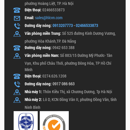
phường Hoàng Liệt, TP. Hà Nội
Điện thoại:
02466533873
Email:
sales@hlcvn.com
Đường dây nóng:
0913207773
-
02466533873
Văn phòng miền Trung:
Số 525 đường Kinh Dương Vương,
phường Hòa Khánh,TP. Đà Nẵng
Đường dây nóng:
0942 653 388
Văn phòng miền Nam:
Số 883/15 Đường Mỹ Phước- Tân
Vạn, Khu phố Châu Thới, phường Đông Hòa, TP Hồ Chí
Minh
Điện thoại:
0274.626.1208
Đường dây nóng:
0917 086 663
Nhà máy 1:
Thôn Kiều Thị, xã Chương Dương, Tp Hà Nội
Nhà máy 2:
Lô D, KCN Đồng Văn II, phường Đồng Văn, tỉnh
Ninh Bình