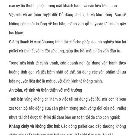
cao uy tín thương hiệu trong mắt khách hàng và các bên liên quan.
Dây đai xơ sợi thực vật
Vệ sinh và an toàn tuyệt đối:
Dễ dàng làm sạch và khử trùng. Bạn sẽ
Dây đai giấy
không còn phải lo lắng về bụi bẩn, mảnh vụn gỗ hay các tác nhân gây
Tấm tổ ong
hại khác.
Thùng carton, hộp carton
Giá trị thanh lý cao:
Chương trình tái chế cho phép doanh nghiệp bán lại
pallet cũ khi hết vòng đời sử dụng, giúp thu hồi một phần vốn đầu tư.
Pallet giấy tổ ong
Trong nền kinh tế cạnh tranh, các doanh nghiệp đang vận hành theo
Thùng quây carton
hướng tinh gọn và tiết kiệm nhất có thể. Sử dụng các sản phẩm tối ưu
Vách ngăn thùng carton
hóa nguyên liệu thô là một quyết định kinh tế thông minh.
Giấy bóng khí gói hàng
An toàn, vệ sinh và thân thiện với môi trường
Xốp định hình giãn nở
Tính bền vững không chỉ nằm ở việc tái sử dụng vật liệu, mà còn là xem
xét toàn bộ tác động của sản phẩm trong suốt vòng đời của nó. Pallet
nhựa tái chế được thiết kế để đảm bảo an toàn tối đa cho con người:
Kháng cháy và không độc hại:
Các dòng pallet cao cấp thường không