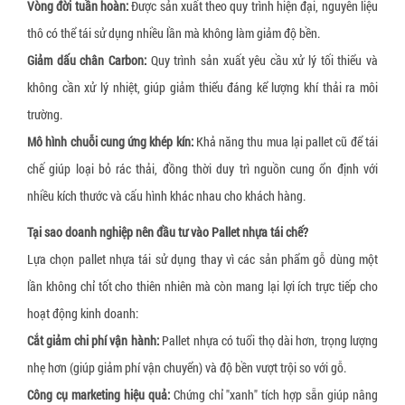
Vòng đời tuần hoàn:
Được sản xuất theo quy trình hiện đại, nguyên liệu
Xốp bóp nổ
Gói hút oxy Newlvye
thô có thể tái sử dụng nhiều lần mà không làm giảm độ bền.
Slip sheet giấy
Gói hút khí ethylene
Giảm dấu chân Carbon:
Quy trình sản xuất yêu cầu xử lý tối thiểu và
Slip sheet nhựa trắng
Gói hút CO2
không cần xử lý nhiệt, giúp giảm thiểu đáng kể lượng khí thải ra môi
trường.
Slip sheet nhựa HDPE
Gói hút ẩm đất sét hoạt tính (activated clay)
Mô hình chuỗi cung ứng khép kín:
Khả năng thu mua lại pallet cũ để tái
Nhãn cảnh báo hàng hóa bị nghiêng
Nhôm hoạt tính (Activated Allumina)
chế giúp loại bỏ rác thải, đồng thời duy trì nguồn cung ổn định với
Nhãn cảnh báo hàng hóa bị va đập
Dung dịch chống mốc cho da giày
nhiều kích thước và cấu hình khác nhau cho khách hàng.
Pallet gỗ
Tại sao doanh nghiệp nên đầu tư vào Pallet nhựa tái chế?
Pallet nhựa
Lựa chọn pallet nhựa tái sử dụng thay vì các sản phẩm gỗ dùng một
lần không chỉ tốt cho thiên nhiên mà còn mang lại lợi ích trực tiếp cho
Đệm giảm chấn pallet
hoạt động kinh doanh:
Khóa đai nhựa
Cắt giảm chi phí vận hành:
Pallet nhựa có tuổi thọ dài hơn, trọng lượng
Khóa đai sắt
nhẹ hơn (giúp giảm phí vận chuyển) và độ bền vượt trội so với gỗ.
Giấy tổ ong bọc hàng
Công cụ marketing hiệu quả:
Chứng chỉ "xanh" tích hợp sẵn giúp nâng