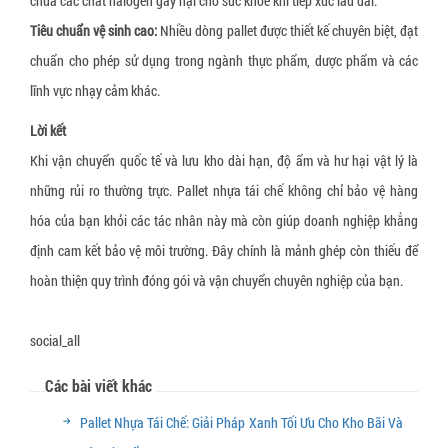
chứa các chất halogen gây hại cho sức khỏe khi tiếp xúc lâu dài.
Tiêu chuẩn vệ sinh cao:
Nhiều dòng pallet được thiết kế chuyên biệt, đạt
chuẩn cho phép sử dụng trong ngành thực phẩm, dược phẩm và các
lĩnh vực nhạy cảm khác.
Lời kết
Khi vận chuyển quốc tế và lưu kho dài hạn, độ ẩm và hư hại vật lý là
những rủi ro thường trực. Pallet nhựa tái chế không chỉ bảo vệ hàng
hóa của bạn khỏi các tác nhân này mà còn giúp doanh nghiệp khẳng
định cam kết bảo vệ môi trường. Đây chính là mảnh ghép còn thiếu để
hoàn thiện quy trình đóng gói và vận chuyển chuyên nghiệp của bạn.
social_all
Các bài viết khác
Pallet Nhựa Tái Chế: Giải Pháp Xanh Tối Ưu Cho Kho Bãi Và