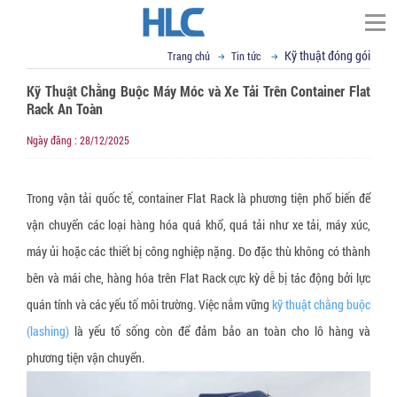
Kỹ thuật đóng gói
Trang chủ
Tin tức
TÌM KIẾM
Kỹ Thuật Chằng Buộc Máy Móc và Xe Tải Trên Container Flat
Trang chủ
Rack An Toàn
▼
Giới thiệu
Ngày đăng : 28/12/2025
Đối tác
Thư ngỏ
▼
Trong vận tải quốc tế, container Flat Rack là phương tiện phổ biến để
Tầm nhìn sứ mệnh
Phạm vi cung cấp
vận chuyển các loại hàng hóa quá khổ, quá tải như xe tải, máy xúc,
▼
▼
Giá trị cốt lõi
Tin tức
Cố định, nâng hạ hàng hóa
máy ủi hoặc các thiết bị công nghiệp nặng. Do đặc thù không có thành
▼
Cơ sở vật chất
Dây đai Composite
VCI - chống mài mòn kim loại
Liên hệ
Kỹ thuật đóng gói
bên và mái che, hàng hóa trên Flat Rack cực kỳ dễ bị tác động bởi lực
▼
R&D
Dây cáp vải cẩu hàng
Giấy chống Gỉ VCI
Vật liệu chống ẩm mốc
Tin tức tổng hợp
Email : sales@hlcvn.com
quán tính và các yếu tố môi trường. Việc nắm vững
kỹ thuật chằng buộc
(lashing)
là yếu tố sống còn để đảm bảo an toàn cho lô hàng và
▼
Chứng chỉ
Dây tăng đơ chằng hàng
Túi nylon chống gỉ CoroVCI®
Gói hút ẩm bentonite clay
Bao bì đóng gói
Hotline : 0913207773
phương tiện vận chuyển.
▼
Profile
Dây đai vải chằng hàng
Bột chống gỉ VCI (VCI Powder))
Gói hút ẩm Silica gel
Túi nylon PE chuyên dụng
Thiết bị hỗ trợ đóng gói
Language: