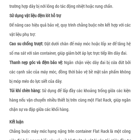
trường hợp dây bị nới lỏng do tác động nhiệt hoặc rung chấn.
Sử dụng vật liệu đệm lót hỗ trợ
Để nâng cao hiệu quả bảo vệ, quy trình chằng buộc nên kết hợp với các
vật liệu phụ trợ:
Cao su chống trượt:
Đặt dưới chân đế máy móc hoặc lốp xe để tăng hệ
số ma sát với sàn container, giúp giảm bớt áp lực trực tiếp lên dây đai.
Thanh nẹp góc và đệm bảo vệ:
Ngăn chặn việc dây đai bị cứa đứt bởi
các cạnh sắc của máy móc, đồng thời bảo vệ bề mặt sản phẩm không
bị móp méo do lực siết của dây.
Túi khí chèn hàng:
Sử dụng để lấp đầy các khoảng trống giữa các kiện
hàng nếu vận chuyển nhiều thiết bị trên cùng một Flat Rack, giúp ngăn
chặn sự va đập giữa các khối hàng.
Kết luận
Chằng buộc máy móc hạng nặng trên container Flat Rack là một công