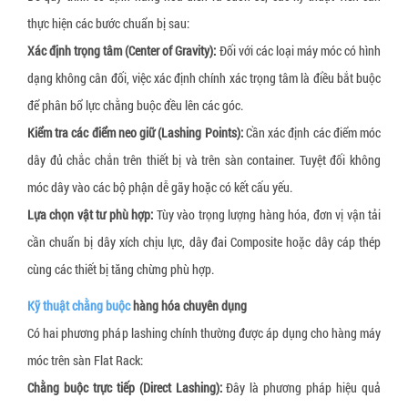
Xốp bóp nổ
Gói hút oxy Newlvye
thực hiện các bước chuẩn bị sau:
Slip sheet giấy
Gói hút khí ethylene
Xác định trọng tâm (Center of Gravity):
Đối với các loại máy móc có hình
dạng không cân đối, việc xác định chính xác trọng tâm là điều bắt buộc
Slip sheet nhựa trắng
Gói hút CO2
để phân bổ lực chằng buộc đều lên các góc.
Slip sheet nhựa HDPE
Gói hút ẩm đất sét hoạt tính (activated clay)
Kiểm tra các điểm neo giữ (Lashing Points):
Cần xác định các điểm móc
Nhãn cảnh báo hàng hóa bị nghiêng
Nhôm hoạt tính (Activated Allumina)
dây đủ chắc chắn trên thiết bị và trên sàn container. Tuyệt đối không
Nhãn cảnh báo hàng hóa bị va đập
Dung dịch chống mốc cho da giày
móc dây vào các bộ phận dễ gãy hoặc có kết cấu yếu.
Lựa chọn vật tư phù hợp:
Tùy vào trọng lượng hàng hóa, đơn vị vận tải
Pallet gỗ
cần chuẩn bị dây xích chịu lực, dây đai Composite hoặc dây cáp thép
Pallet nhựa
cùng các thiết bị tăng chừng phù hợp.
Đệm giảm chấn pallet
Kỹ thuật chằng buộc
hàng hóa chuyên dụng
Khóa đai nhựa
Có hai phương pháp lashing chính thường được áp dụng cho hàng máy
Khóa đai sắt
móc trên sàn Flat Rack:
Chằng buộc trực tiếp (Direct Lashing):
Đây là phương pháp hiệu quả
Giấy tổ ong bọc hàng