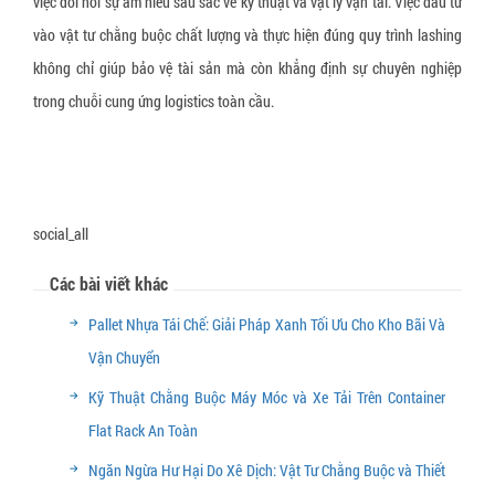
việc đòi hỏi sự am hiểu sâu sắc về kỹ thuật và vật lý vận tải. Việc đầu tư
vào vật tư chằng buộc chất lượng và thực hiện đúng quy trình lashing
không chỉ giúp bảo vệ tài sản mà còn khẳng định sự chuyên nghiệp
trong chuỗi cung ứng logistics toàn cầu.
social_all
Các bài viết khác
Pallet Nhựa Tái Chế: Giải Pháp Xanh Tối Ưu Cho Kho Bãi Và
Vận Chuyển
Kỹ Thuật Chằng Buộc Máy Móc và Xe Tải Trên Container
Flat Rack An Toàn
Ngăn Ngừa Hư Hại Do Xê Dịch: Vật Tư Chằng Buộc và Thiết