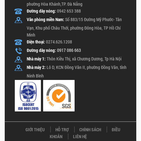
phường Hòa Khánh,TP. Đà Nẵng
Đường dây nóng:
0942 653 388
Văn phòng miền Nam:
Số 883/15 Đường Mỹ Phước- Tân
Vạn, Khu phố Châu Thới, phường Đông Hòa, TP Hồ Chí
Minh
Điện thoại:
0274.626.1208
Đường dây nóng:
0917 086 663
Nhà máy 1:
Thôn Kiều Thị, xã Chương Dương, Tp Hà Nội
Nhà máy 2:
Lô D, KCN Đồng Văn II, phường Đồng Văn, tỉnh
Ninh Bình
GIỚI THIỆU
HỖ TRỢ
CHÍNH SÁCH
ĐIỀU
KHOẢN
LIÊN HỆ