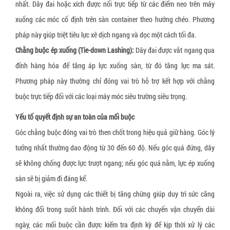
nhất. Dây đai hoặc xích được nối trực tiếp từ các điểm neo trên máy
Dây đai xơ sợi thực vật
xuống các móc cố định trên sàn container theo hướng chéo. Phương
Dây đai giấy
pháp này giúp triệt tiêu lực xê dịch ngang và dọc một cách tối đa.
Chằng buộc ép xuống (Tie-down Lashing):
Dây đai được vắt ngang qua
Tấm tổ ong
đỉnh hàng hóa để tăng áp lực xuống sàn, từ đó tăng lực ma sát.
Thùng carton, hộp carton
Phương pháp này thường chỉ đóng vai trò hỗ trợ kết hợp với chằng
Pallet giấy tổ ong
buộc trực tiếp đối với các loại máy móc siêu trường siêu trọng.
Thùng quây carton
Yếu tố quyết định sự an toàn của mối buộc
Vách ngăn thùng carton
Góc chằng buộc đóng vai trò then chốt trong hiệu quả giữ hàng. Góc lý
tưởng nhất thường dao động từ 30 đến 60 độ. Nếu góc quá đứng, dây
Giấy bóng khí gói hàng
sẽ không chống được lực trượt ngang; nếu góc quá nằm, lực ép xuống
Xốp định hình giãn nở
sàn sẽ bị giảm đi đáng kể.
Ngoài ra, việc sử dụng các thiết bị tăng chừng giúp duy trì sức căng
không đổi trong suốt hành trình. Đối với các chuyến vận chuyển dài
ngày, các mối buộc cần được kiểm tra định kỳ để kịp thời xử lý các