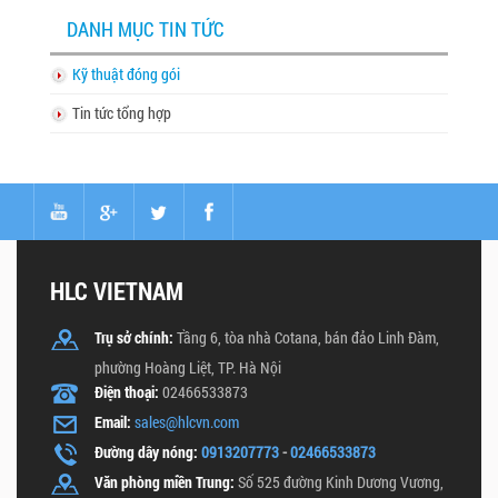
DANH MỤC TIN TỨC
Kỹ thuật đóng gói
Tin tức tổng hợp
HLC VIETNAM
Trụ sở chính:
Tầng 6, tòa nhà Cotana, bán đảo Linh Đàm,
phường Hoàng Liệt, TP. Hà Nội
Điện thoại:
02466533873
Email:
sales@hlcvn.com
Đường dây nóng:
0913207773
-
02466533873
Văn phòng miền Trung:
Số 525 đường Kinh Dương Vương,