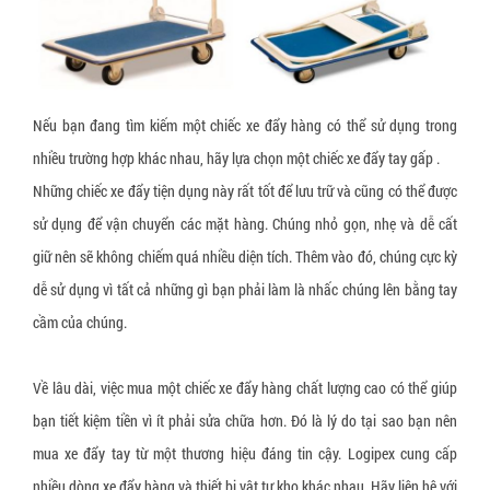
Nếu bạn đang tìm kiếm một chiếc xe đẩy hàng có thể sử dụng trong
nhiều trường hợp khác nhau, hãy lựa chọn một chiếc xe đẩy tay gấp .
Những chiếc xe đẩy tiện dụng này rất tốt để lưu trữ và cũng có thể được
sử dụng để vận chuyển các mặt hàng. Chúng nhỏ gọn, nhẹ và dễ cất
giữ nên sẽ không chiếm quá nhiều diện tích. Thêm vào đó, chúng cực kỳ
dễ sử dụng vì tất cả những gì bạn phải làm là nhấc chúng lên bằng tay
cầm của chúng.
Về lâu dài, việc mua một chiếc xe đẩy hàng chất lượng cao có thể giúp
bạn tiết kiệm tiền vì ít phải sửa chữa hơn. Đó là lý do tại sao bạn nên
mua xe đẩy tay từ một thương hiệu đáng tin cậy. Logipex cung cấp
nhiều dòng xe đẩy hàng và thiết bị vật tư kho khác nhau. Hãy liên hệ với