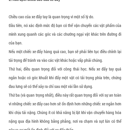
Xốp bóp nổ
Gói hút oxy Newlvye
Slip sheet giấy
Gói hút khí ethylene
Chiều cao của xe đẩy tay là quan trọng vì một số lý do.
Đầu tiên, nó xác định mức độ bạn có thể vận chuyển các vật phẩm của
Slip sheet nhựa trắng
Gói hút CO2
mình xung quanh các góc và các chướng ngại vật khác trên đường đi
Slip sheet nhựa HDPE
Gói hút ẩm đất sét hoạt tính (activated clay)
của bạn.
Nhãn cảnh báo hàng hóa bị nghiêng
Nhôm hoạt tính (Activated Allumina)
Nếu một chiếc xe đẩy hàng quá cao, bạn sẽ phải liên tục điều chỉnh lại
Nhãn cảnh báo hàng hóa bị va đập
Dung dịch chống mốc cho da giày
tải trọng để tránh va vào các vật khác hoặc vấp phải chúng.
Thứ hai, điều quan trọng đối với công thái học. Nếu xe đẩy tay quá
Pallet gỗ
ngắn hoặc có góc khuất khi đẩy một vật có tải trọng phía trên, chứng
Pallet nhựa
đau lưng sẽ có thể xảy ra chỉ sau một vài lần sử dụng.
Đệm giảm chấn pallet
Thứ ba (và quan trọng nhất), điều này rất quan trọng đối với sự an toàn
Khóa đai nhựa
vì những chiếc xe đẩy cao hơn sẽ ổn định hơn những chiếc xe ngắn hơn
khi chịu tải nặng. Chúng ít có khả năng bị lật khi vận chuyển hàng hóa
Khóa đai sắt
nặng qua địa hình không bằng phẳng, nơi va chạm và sụt lún có thể
Giấy tổ ong bọc hàng
gây ra sự mất ổn định đối với xe đẩy thấp.