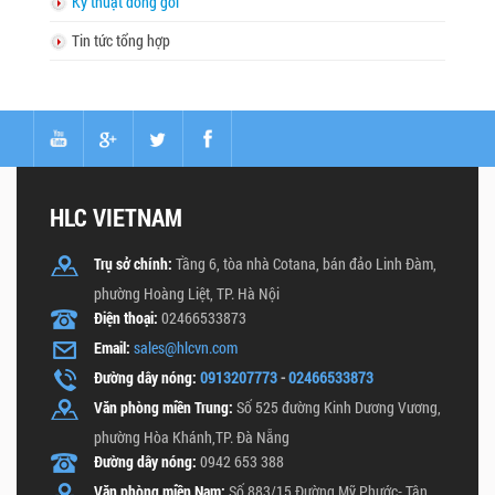
Kỹ thuật đóng gói
Tin tức tổng hợp
HLC VIETNAM
Trụ sở chính:
Tầng 6, tòa nhà Cotana, bán đảo Linh Đàm,
phường Hoàng Liệt, TP. Hà Nội
Điện thoại:
02466533873
Email:
sales@hlcvn.com
Đường dây nóng:
0913207773
-
02466533873
Văn phòng miền Trung:
Số 525 đường Kinh Dương Vương,
phường Hòa Khánh,TP. Đà Nẵng
Đường dây nóng:
0942 653 388
Văn phòng miền Nam:
Số 883/15 Đường Mỹ Phước- Tân