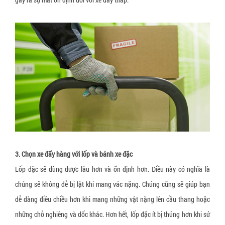
Dây đai xơ sợi thực vật
Dây đai giấy
Tấm tổ ong
Thùng carton, hộp carton
Pallet giấy tổ ong
Thùng quây carton
Vách ngăn thùng carton
Giấy bóng khí gói hàng
3. Chọn xe đẩy hàng với lốp và bánh xe đặc
Xốp định hình giãn nở
Lốp đặc sẽ dùng được lâu hơn và ổn định hơn. Điều này có nghĩa là
chúng sẽ không dễ bị lật khi mang vác nặng. Chúng cũng sẽ giúp bạn
dễ dàng điều chiều hơn khi mang những vật nặng lên cầu thang hoặc
những chỗ nghiêng và dốc khác. Hơn hết, lốp đặc ít bị thủng hơn khi sử