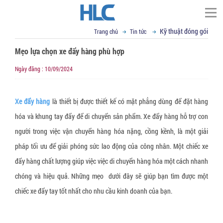
Kỹ thuật đóng gói
Trang chủ
Tin tức
TÌM KIẾM
Mẹo lựa chọn xe đẩy hàng phù hợp
Trang chủ
Ngày đăng : 10/09/2024
▼
Giới thiệu
Đối tác
Thư ngỏ
Xe đẩy hàng
là thiết bị được thiết kế có mặt phẳng dùng để đặt hàng
▼
Tầm nhìn sứ mệnh
Phạm vi cung cấp
hóa và khung tay đẩy để di chuyển sản phẩm. Xe đẩy hàng hỗ trợ con
▼
▼
Giá trị cốt lõi
người trong việc vận chuyển hàng hóa nặng, cồng kềnh, là một giải
Tin tức
Cố định, nâng hạ hàng hóa
pháp tối ưu để giải phóng sức lao động của công nhân. Một chiếc xe
▼
Cơ sở vật chất
Dây đai Composite
VCI - chống mài mòn kim loại
Liên hệ
Kỹ thuật đóng gói
đẩy hàng chất lượng giúp việc việc di chuyển hàng hóa một cách nhanh
▼
R&D
Dây cáp vải cẩu hàng
Giấy chống Gỉ VCI
Vật liệu chống ẩm mốc
Tin tức tổng hợp
Email : sales@hlcvn.com
chóng và hiệu quả. Những mẹo dưới đây sẽ giúp bạn tìm được một
▼
Chứng chỉ
Dây tăng đơ chằng hàng
Túi nylon chống gỉ CoroVCI®
Gói hút ẩm bentonite clay
Bao bì đóng gói
Hotline : 0913207773
chiếc xe đẩy tay tốt nhất cho nhu cầu kinh doanh của bạn.
▼
Profile
Dây đai vải chằng hàng
Bột chống gỉ VCI (VCI Powder))
Gói hút ẩm Silica gel
Túi nylon PE chuyên dụng
Thiết bị hỗ trợ đóng gói
Language: