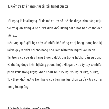
▼
Dây đai nhựa PET
Dầu chống gỉ
Lọ hút ẩm silica gel canister
Màng chít, màng PE
Máy thổi túi khí chèn thùng carton
Thiết bị vật tư xếp dỡ, nâng hạ
1. Kiểm tra khả năng chịu tải (tải trọng) của xe
Dây đai nhựa PP
Viên nén chống gỉ sét
Gói hút ẩm silica gel chỉ thị màu
Túi xốp PE foam
Thiết bị đóng đai
Xe nâng tay thấp 3 tấn càng hẹp
Dây chun quấn pallet
Bộ khuếch tán chống gỉ (VCI Emitter)
Túi chống ẩm Container
Phụ liệu đóng gói sản phẩm may mặc
Máy in
Xe nâng tay thấp 3 tấn càng rộng
Tải trọng là khối lượng tối đa mà xe tay có thể chở được. Khả năng chịu
tải rất quan trọng vì nó quyết định khối lượng hàng hóa bạn có thể đặt
Dây chằng hàng khóa cam
Gói hút ẩm Nano
Khay nhựa định hình
Máy cắt băng keo
Xe nâng mặt bàn 350 kg
trên xe.
Dây cáp vải tròn
Gói bột chống ẩm 300%
Decal Void Open
Máy quấn màng pallet
Xe nâng mặt bàn 500 kg
Nếu vượt quá giới hạn này, có nhiều khả năng xe bị hỏng, hàng hóa bị
Dây đai thép
Màng chống mốc PE sheet
Băng dính bảo vệ bề mặt
Máy tạo giấy chèn hàng
Xe nâng mặt bàn 800 kg
rơi và gây ra thiệt hại cho hàng hóa, làm bị thương người vận hành.
Bọ kẹp dây đai composite
Miếng chống mốc công nghệ sinh học
Băng dính công nghiệp
Thiết bị đóng gói khác
Tải trọng của xe đẩy hàng thường được ghi trong hướng dẫn sử dụng
Xe đẩy hàng 1 tầng sàn nhựa
và thường được hiển thị bằng pound hoặc kilogam. Xe đẩy tay có nhiều
Túi khí chèn hàng container
Miếng chống nấm mốc LDPE
Túi nhôm chống tĩnh điện ESD
phân khúc trọng lượng khác nhau, như 150kg, 250kg, 300kg, 500kg,….
Túi khí chèn lót thùng carton
Miếng chỉ thị độ ẩm
Túi bóng khí ESD
Tùy theo khối lượng kiện hàng của bạn mà lựa chọn xe đầy tay có tải
Túi đệm khí chống va đập hàng hóa
Giấy chống ẩm
Băng dính chống tĩnh điện ESD
trọng tương ứng.
Giấy chèn lót hàng
Giấy chống mốc đóng gói hàng da giày
Xốp định hình PE foam
Thanh nẹp góc giấy
Gói hút oxy O2
2. Xác định chiều cao của xe đẩy